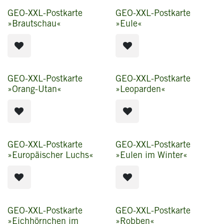
GEO-XXL-Postkarte
GEO-XXL-Postkarte
»Brautschau«
»Eule«
GEO-XXL-Postkarte
GEO-XXL-Postkarte
»Orang-Utan«
»Leoparden«
GEO-XXL-Postkarte
GEO-XXL-Postkarte
»Europäischer Luchs«
»Eulen im Winter«
GEO-XXL-Postkarte
GEO-XXL-Postkarte
»Eichhörnchen im
»Robben«