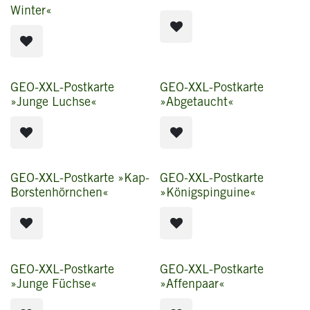
Winter«
GEO-XXL-Postkarte
GEO-XXL-Postkarte
»Junge Luchse«
»Abgetaucht«
GEO-XXL-Postkarte »Kap-
GEO-XXL-Postkarte
Borstenhörnchen«
»Königspinguine«
GEO-XXL-Postkarte
GEO-XXL-Postkarte
»Junge Füchse«
»Affenpaar«