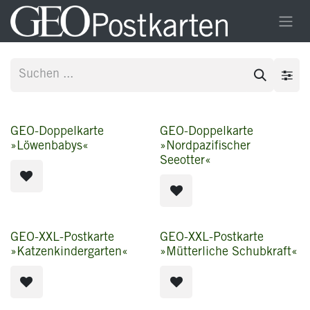
Zum Inhalt springen
GEO-Doppelkarte
GEO-Doppelkarte
»Löwenbabys«
»Nordpazifischer
Seeotter«
GEO-XXL-Postkarte
GEO-XXL-Postkarte
»Katzenkindergarten«
»Mütterliche Schubkraft«