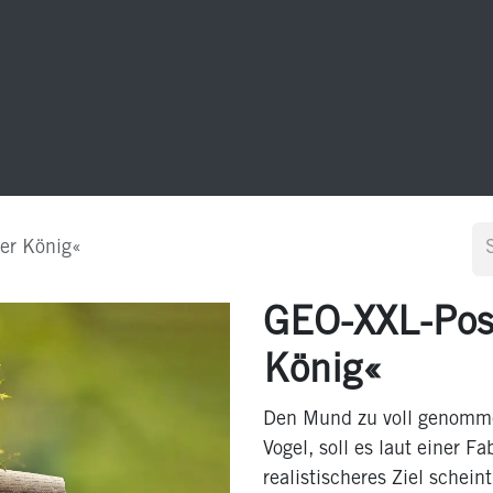
20 Jahre GEO-Postkarten
Sonstiges
Kontakt
er König«
GEO-XXL-Post
König«
Den Mund zu voll genommen
Vogel, soll es laut einer 
realistischeres Ziel schein