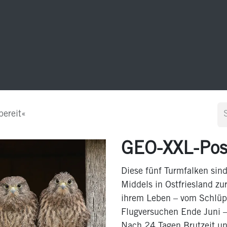
20 Jahre GEO-Postkarten
Sonstiges
Kontakt
bereit«
GEO-XXL-Post
Diese fünf Turmfalken sind
Middels in Ostfriesland z
ihrem Leben – vom Schlüp
Flugversuchen Ende Juni –
Nach 24 Tagen Brutzeit un