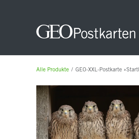
Zum Inhalt springen
Startseite
NEUHEITEN
Unsere Postkarten
Alle Produkte
GEO-XXL-Postkarte »Start