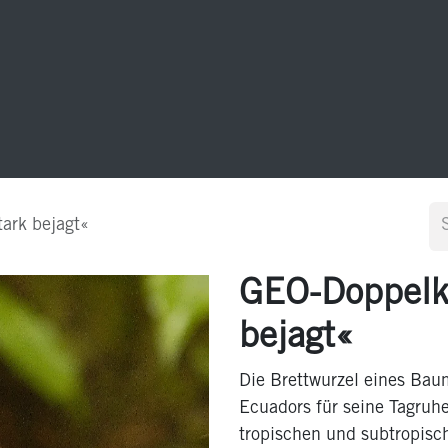
20 Jahre GEO-Postkarten
Sonstiges
Kontakt
ark bejagt«
GEO-Doppelka
bejagt«
Die Brettwurzel eines Bau
Ecuadors für seine Tagruhe
tropischen und subtropisc