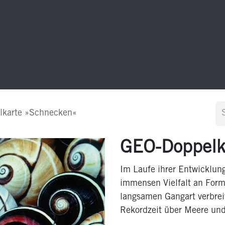
20 Jahre GEO-Postkarten
Sonstiges
Kontakt
karte »Schnecken«
GEO-Doppelk
Im Laufe ihrer Entwicklun
immensen Vielfalt an Form
langsamen Gangart verbreit
Rekordzeit über Meere und