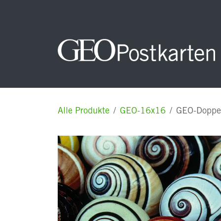
Zum Inhalt springen
Startseite
NEUHEITEN
Unsere Postkarten
Alle Produkte
GEO-16x16
GEO-Doppel