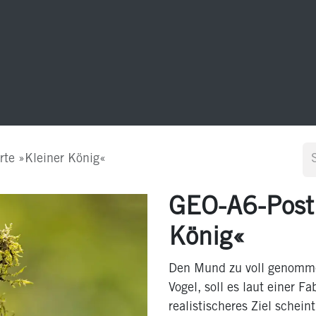
20 Jahre GEO-Postkarten
Sonstiges
Kontakt
te »Kleiner König«
GEO-A6-Postk
König«
Den Mund zu voll genommen
Vogel, soll es laut einer 
realistischeres Ziel schein