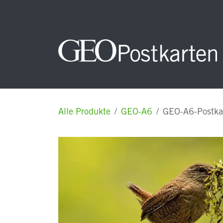
Zum Inhalt springen
Startseite
NEUHEITEN
Unsere Postkarten
Alle Produkte
GEO-A6
GEO-A6-Postkar