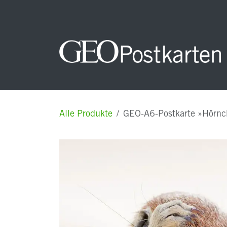
Zum Inhalt springen
Startseite
NEUHEITEN
Unsere Postkarten
Alle Produkte
GEO-A6-Postkarte »Hörn