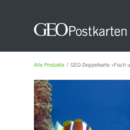
Zum Inhalt springen
Startseite
NEUHEITEN
Unsere Postkarten
Alle Produkte
GEO-Doppelkarte »Fisch u