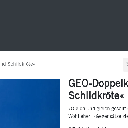
20 Jahre GEO-Postkarten
Sonstiges
Kontakt
nd Schildkröte«
GEO-Doppelk
Schildkröte«
»Gleich und gleich gesellt
Wohl eher: »Gegensätze zi